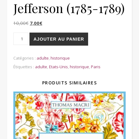
Jefferson (1785-1789)
Le prix initial était : 10,00€.
Le prix actuel est : 7,00€.
10,00
€
7,00
€
quantité de Un Américain à Paris, l’Ambassade de Thomas
AJOUTER AU PANIER
Catégories :
adulte
,
historique
Étiquettes :
adulte
,
Etats-Unis
,
historique
,
Paris
PRODUITS SIMILAIRES