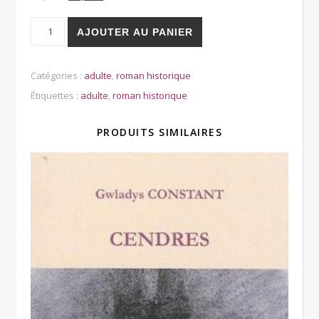
quantité de Pierre Mendès France, la République en action
AJOUTER AU PANIER
Catégories :
adulte
,
roman historique
Étiquettes :
adulte
,
roman historique
PRODUITS SIMILAIRES