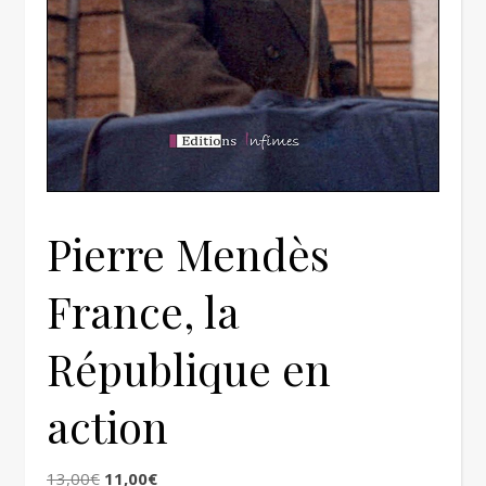
Pierre Mendès
France, la
République en
action
Le prix initial était : 13,00€.
Le prix actuel est : 11,00€.
13,00
€
11,00
€