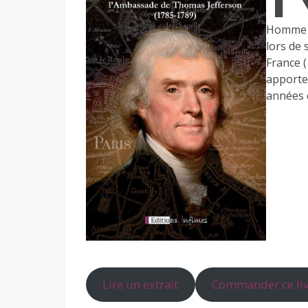
Homme d
lors de
France (
apporte
années 
Lire un extrait
Commander ce livr