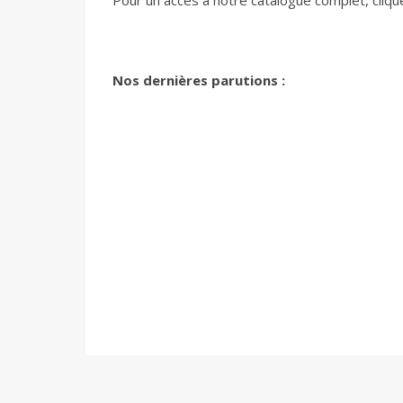
Pour un accès à notre catalogue complet, cliqu
Nos dernières parutions :
Les éditions Infimes sont distribuées par
Polle