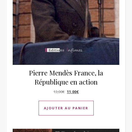
Pierre Mendès France, la
République en action
Le prix initial était : 13,00€.
Le prix actuel est : 11,00€.
13,00
€
11,00
€
AJOUTER AU PANIER