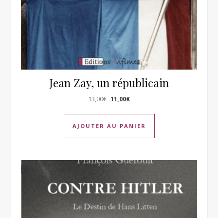
Jean Zay, un républicain
Le prix initial était : 13,00€.
Le prix actuel est : 11,00€.
13,00
€
11,00
€
AJOUTER AU PANIER